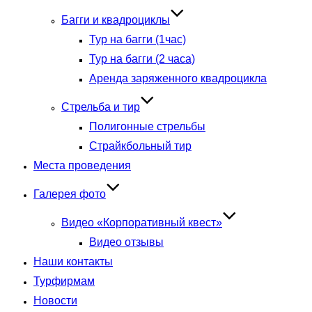
Багги и квадроциклы
Тур на багги (1час)
Тур на багги (2 часа)
Аренда заряженного квадроцикла
Стрельба и тир
Полигонные стрельбы
Страйкбольный тир
Места проведения
Галерея фото
Видео «Корпоративный квест»
Видео отзывы
Наши контакты
Турфирмам
Новости