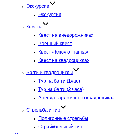
Экскурсии
Экскурсии
Квесты
Квест на внедорожниках
Военный квест
Квест «Ключ от танка»
Квест на квадроциклах
Багги и квадроциклы
Тур на багги (1час)
Тур на багги (2 часа)
Аренда заряженного квадроцикла
Стрельба и тир
Полигонные стрельбы
Страйкбольный тир