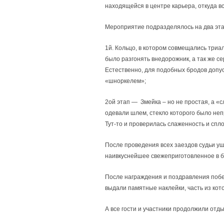
находящейся в центре карьера, откуда в
Мероприятие подразделялось на два эта
1й. Кольцо, в котором совмещались три
было разгонять внедорожник, а так же с
Естественно, для подобных бродов допу
«шноркелем»;
2ой этап — Змейка – но не простая, а «с
одевали шлем, стекло которого было неп
Тут-то и проверилась слаженность и спл
После проведения всех заездов судьи у
наивкуснейшее свежеприготовленное в б
После награждения и поздравления побед
выдали памятные наклейки, часть из кот
А все гости и участники продолжили отд