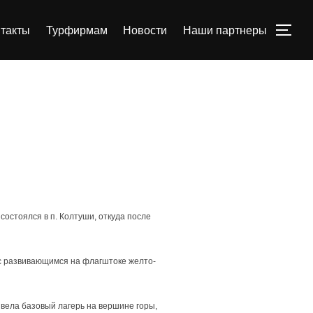
такты
Турфирмам
Новости
Наши партнеры
ПЕРЕ
остоялся в п. Колтуши, откуда после
 с развивающимся на флагштоке желто-
звела базовый лагерь на вершине горы,