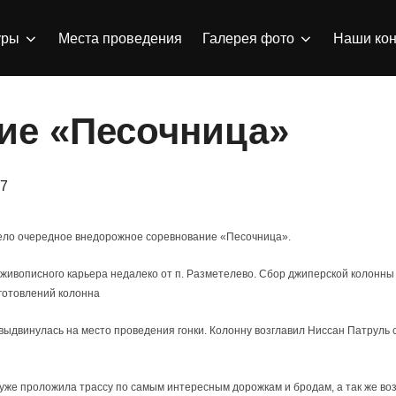
уры
Места проведения
Галерея фото
Наши кон
ие «Песочница»
вано
17
ело очередное внедорожное соревнование «Песочница».
вописного карьера недалеко от п. Разметелево. Сбор джиперской колонны с
готовлений колонна
ыдвинулась на место проведения гонки. Колонну возглавил Ниссан Патруль
 уже проложила трассу по самым интересным дорожкам и бродам, а так же во