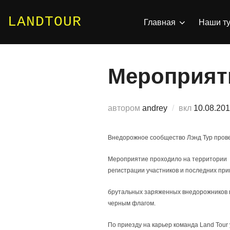
Перейти
к
LANDTOUR
Главная
Наши т
содержимому
Мероприят
Опублико
автором
andrey
вкл
10.08.20
Внедорожное сообщество Лэнд Тур пров
Мероприятие проходило на территории жи
регистрации участников и последних при
брутальных заряженных внедорожников в
черным флагом.
По приезду на карьер команда Land Tour