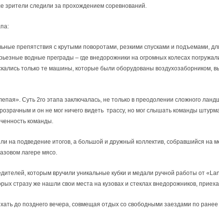
се зрители следили за прохождением соревнований.
па:
альные препятствия с крутыми поворотами, резкими спусками и подъемами, д
ерьезные водные преграды – где внедорожники на огромных колесах погружали
скались только те машины, которые были оборудованы воздухозаборником, 
лепая». Суть 2го этапа заключалась, не только в преодолении сложного ландш
розрачным и он не мог ничего видеть трассу, но мог слышать команды штурм
оченность команды.
шли на подведение итогов, а большой и дружный коллектив, собравшийся на 
азовом лагере мясо.
ителей, которым вручили уникальные кубки и медали ручной работы от «Lan
орых стразу же нашли свои места на кузовах и стеклах внедорожников, приех
ыхать до позднего вечера, совмещая отдых со свободными заездами по ранее