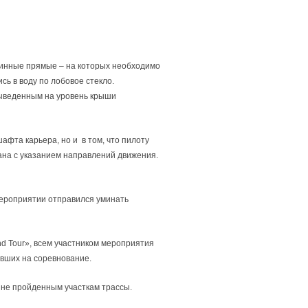
линные прямые – на которых необходимо
сь в воду по лобовое стекло.
выведенным на уровень крыши
афта карьера, но и в том, что пилоту
ана с указанием направлений движения.
мероприятии отправился уминать
d Tour», всем участником мероприятия
авших на соревнование.
 не пройденным участкам трассы.