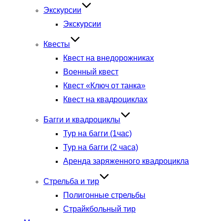
Экскурсии
Экскурсии
Квесты
Квест на внедорожниках
Военный квест
Квест «Ключ от танка»
Квест на квадроциклах
Багги и квадроциклы
Тур на багги (1час)
Тур на багги (2 часа)
Аренда заряженного квадроцикла
Стрельба и тир
Полигонные стрельбы
Страйкбольный тир