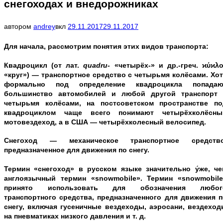
снегоходах и внедорожниках
навигацию
Опубликовано
автором
andrey
вкл
29.11.2017
29.11.2017
Для начала, рассмотрим понятия этих видов транспорта:
Квадроцикл
(от лат.
quadru-
«четырёх-» и др.-греч. ϰύϰλο
«круг») — транспортное средство с четырьмя колёсами. Хо
формально под определение квадроцикла попадаю
большинство автомобилей и любой другой транспорт 
четырьмя колёсами, на постсоветском пространстве по
квадроциклом чаще всего понимают
четырёхколёсны
мотовездеход
, а в США — четырёхколесный велосипед.
Снегоход
— механическое транспортное средство
предназначенное для движения по снегу.
Термин «снегоход» в русском языке значительно у́же, че
англоязычный термин «snowmobile». Термин «snowmobile
принято использовать для обозначения любог
транспортного средства, предназначенного для движения п
снегу, включая гусеничные вездеходы, аэросани, вездеход
на пневматиках низкого давления и т. д.