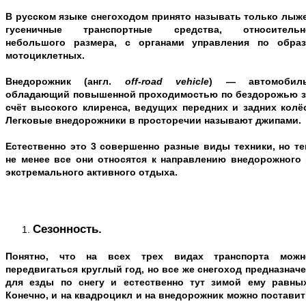
В русском языке снегоходом принято называть только лыже
гусеничные транспортные средства, относительн
небольшого размера, с органами управления по образ
мотоциклетных.
Внедорожник
(англ.
off-
road
vehicle
) — автомобиль
обладающий повышенной проходимостью по бездорожью з
счёт высокого клиренса, ведущих передних и задних колёс
Легковые внедорожники в просторечии называют джипами.
Естественно это 3 совершенно разные виды техники, но те
не менее все они относятся к направлению внедорожного 
экстремального активного отдыха.
Сезонность.
Понятно, что на всех трех видах транспорта можн
передвигаться круглый год, но все же снегоход предназнач
для езды по снегу и естественно тут зимой ему равных
Конечно, и на квадроцикл и на внедорожник можно постави