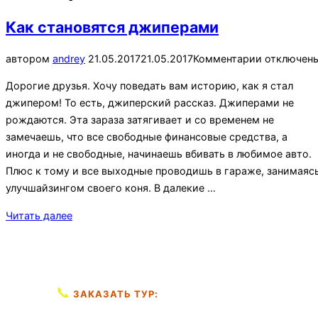
навигацию
Как становятся джиперами
Опубликовано
автором
andrey
21.05.2017
21.05.2017
Комментарии отключен
Дорогие друзья. Хочу поведать вам историю, как я стал
джипером! То есть, джиперский рассказ. Джиперами не
рождаются. Эта зараза затягивает и со временем не
замечаешь, что все свободные финансовые средства, а
иногда и не свободные, начинаешь вбивать в любимое авто.
Плюс к тому и все выходные проводишь в гараже, занимаяс
улучшайзингом своего коня. В далекие …
«Как
Читать далее
становятся
джиперами»
📞
+7 (953) 168-11-14
ЗАКАЗАТЬ ТУР: