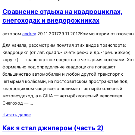
навигацию
Сравнение отдыха на квадроциклах,
снегоходах и внедорожниках
Опубликовано
автором
andrey
29.11.2017
29.11.2017
Комментарии отключены
Для начала, рассмотрим понятия этих видов транспорта:
Квадроцикл (от лат. quadru- «четырёх-» и др.-греч. ϰύϰλος
«круг») — транспортное средство с четырьмя колёсами. Хот
формально под определение квадроцикла попадают
большинство автомобилей и любой другой транспорт с
четырьмя колёсами, на постсоветском пространстве под
квадроциклом чаще всего понимают четырёхколёсный
мотовездеход, а в США — четырёхколесный велосипед.
Снегоход — …
«Сравнение
Читать далее
отдыха
Как я стал джипером (часть 2)
на