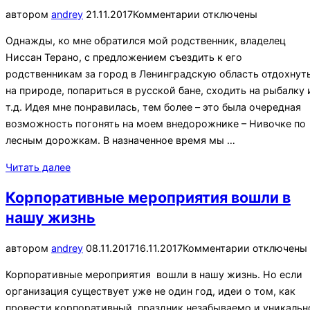
квадроциклах,
Опубликовано
автором
andrey
21.11.2017
Комментарии отключены
снегоходах
и
Однажды, ко мне обратился мой родственник, владелец
внедорожниках»
Ниссан Терано, с предложением съездить к его
родственникам за город в Ленинградскую область отдохнут
на природе, попариться в русской бане, сходить на рыбалку 
т.д. Идея мне понравилась, тем более – это была очередная
возможность погонять на моем внедорожнике – Нивочке по
лесным дорожкам. В назначенное время мы …
«Как
Читать далее
я
Корпоративные мероприятия вошли в
стал
нашу жизнь
джипером
(часть
Опубликовано
автором
andrey
08.11.2017
16.11.2017
Комментарии отключены
2)»
Корпоративные мероприятия вошли в нашу жизнь. Но если
организация существует уже не один год, идеи о том, как
провести корпоративный праздник незабываемо и уникальн