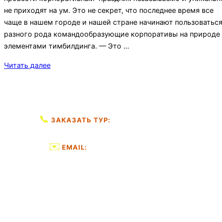
не приходят на ум. Это не секрет, что последнее время все
чаще в нашем городе и нашей стране начинают пользоватьс
разного рода командообразующие корпоративы на природе 
элементами тимбилдинга. — Это …
«Корпоративные
Читать далее
мероприятия
вошли
в
нашу
📞
+7 (953) 168-11-14
ЗАКАЗАТЬ ТУР:
жизнь»
✉️
info@landtour-spb.ru
EMAIL: