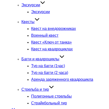
Экскурсии
Экскурсии
Квесты
Квест на внедорожниках
Военный квест
Квест «Ключ от танка»
Квест на квадроциклах
Багги и квадроциклы
Тур на багги (1час)
Тур на багги (2 часа)
Аренда заряженного квадроцикла
Стрельба и тир
Полигонные стрельбы
Страйкбольный тир