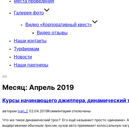
Места проведения
Галерея фото
Видео «Корпоративный квест»
Видео отзывы
Наши контакты
Турфирмам
Новости
Наши партнеры
Переключить
боковую
Месяц:
Апрель 2019
панель
и
Курсы начинающего джиппера, динамический 
навигацию
Опубликовано
автором
Ivan_Z
02.04.2019
Комментарии отключены
Что же такое динамический трос? Его ещё называют просто «динамка». А 
выдергивании обычным тросом, кузов авто принимает колоссальную нагр