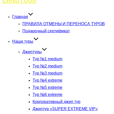
LANDTOUR
к
содержимому
Главная
ПРАВИЛА ОТМЕНЫ И ПЕРЕНОСА ТУРОВ
Подарочный сертификат
Наши туры
Джиптуры
Тур №1 medium
Тур №2 medium
Тур №3 medium
Тур №4 extreme
Тур №5 extreme
Тур №6 extreme
Корпоративный джип тур
Джиптур «SUPER EXTREME VIP»