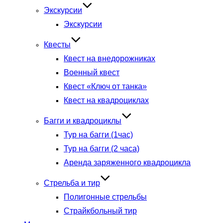
Экскурсии
Экскурсии
Квесты
Квест на внедорожниках
Военный квест
Квест «Ключ от танка»
Квест на квадроциклах
Багги и квадроциклы
Тур на багги (1час)
Тур на багги (2 часа)
Аренда заряженного квадроцикла
Стрельба и тир
Полигонные стрельбы
Страйкбольный тир